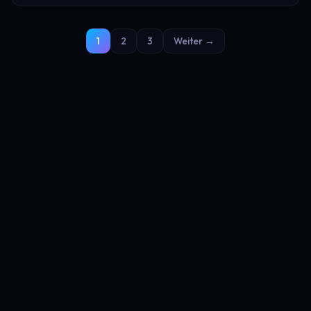
1
2
3
Weiter →