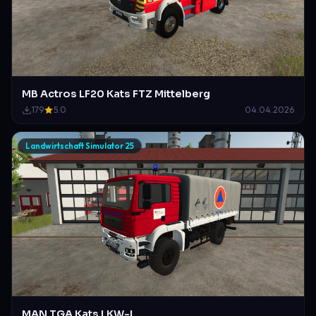
MB Actros LF20 Kats FTZ Mittelberg
179
5.0
04.04.2026
Landwirtschaft Simulator 25
MAN TGA Kats LKW-L