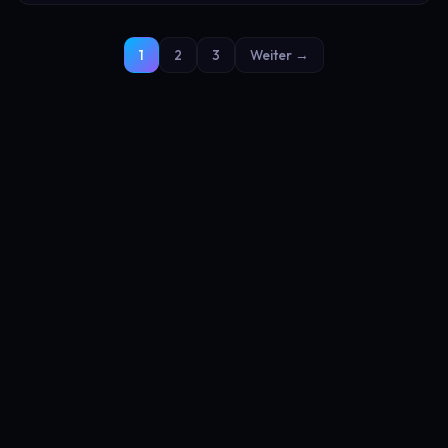
1
2
3
Weiter →