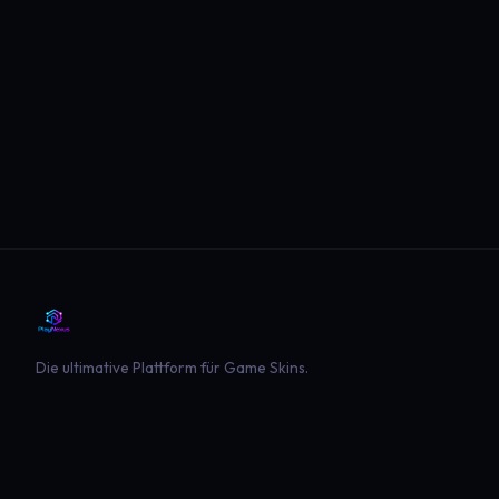
Die ultimative Plattform für Game Skins.
PLATTFORM
SPIELE
Entdecken
Landwirtschaft Simulator 22