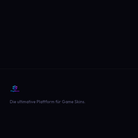
Die ultimative Plattform für Game Skins.
PLATTFORM
SPIELE
Entdecken
Landwirtschaft Simulator 22