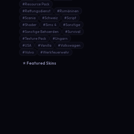
#Resource Pack
#Rettungsdienst
#Rumäninen
#Scania
#Schweiz
#Script
#Shader
#Sims 4
#Sonstige
#Sonstige Behoerden
#Survival
#Texture Pack
#Ungarn
#USA
#Vanilla
#Volkswagen
#Volvo
#Werkfeuerwehr
⭐ Featured Skins