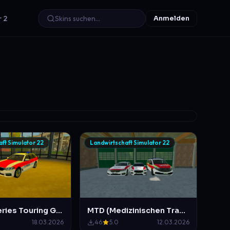
r 2
Anmelden
ft Simulator 22
Landwirtschaft Simulator 22
BMW 5-Series Touring G31 Kanton Polizei Zürich
MTD (Medizinischen Transportdienst) Skinpack
18.03.2026
46
5.0
12.03.2026