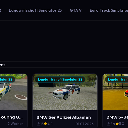
2
Landwirtschaft Simulator 25
GTA V
Euro Truck Simulato
lator 22
Landwirtschaft Simulator 22
Landwirtscha
BMW 5-Series Touring G31 Polizei Ungarn
BMW 5er Polizei Albanien
2 Wochen
44
5.0
15
4.8
01.07.2026