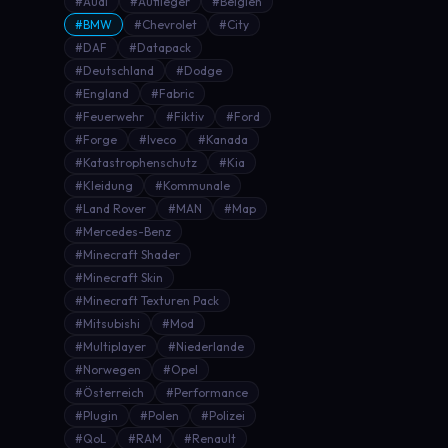
#Audi
#Auflieger
#Belgien
#BMW
#Chevrolet
#City
#DAF
#Datapack
#Deutschland
#Dodge
#England
#Fabric
#Feuerwehr
#Fiktiv
#Ford
#Forge
#Iveco
#Kanada
#Katastrophenschutz
#Kia
#Kleidung
#Kommunale
#Land Rover
#MAN
#Map
#Mercedes-Benz
#Minecraft Shader
#Minecraft Skin
#Minecraft Texturen Pack
#Mitsubishi
#Mod
#Multiplayer
#Niederlande
#Norwegen
#Opel
#Österreich
#Performance
#Plugin
#Polen
#Polizei
#QoL
#RAM
#Renault