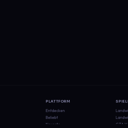
PLATTFORM
SPIEL
Entdecken
Landwi
Beliebt
Landwi
Neueste
GTA V