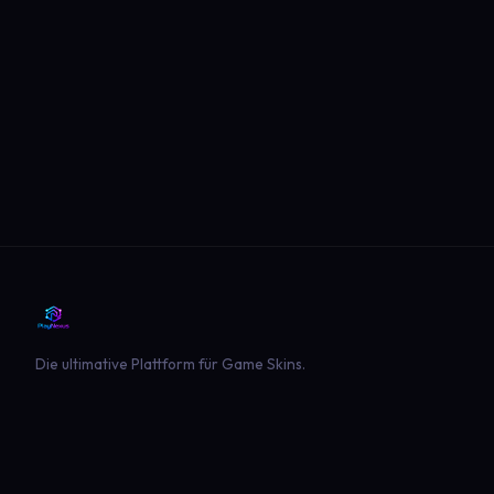
Die ultimative Plattform für Game Skins.
PLATTFORM
SPIELE
Entdecken
Landwirtschaft Simulator 22