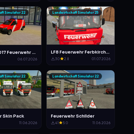
ft Simulator 22
Landwirtschaft Simulator 25
LF8 Feuerwehr Ferbkirchen
MB Vito 2017 Feuerwehr Mittelberg ELW 1 B-Dienst im Duisburger Design
30
2.8
01.07.2026
06.07.2026
ft Simulator 22
Landwirtschaft Simulator 22
 Skin Pack
Feuerwehr Schilder
11.06.2026
41
5.0
11.06.2026