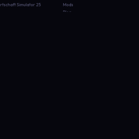
rtschaft Simulator 25
Mods
Blog
ruck Simulator 2
Dokumentation
an Truck Simulator
Status
aft
Discord
 Rescue