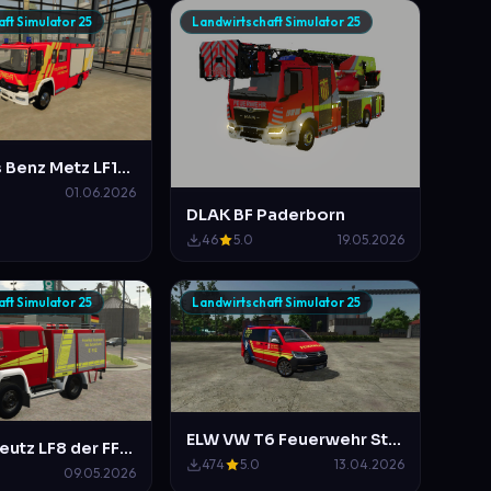
ft Simulator 25
Landwirtschaft Simulator 25
Mercedes Benz Metz LF16 Feuerwehr Hannover
01.06.2026
DLAK BF Paderborn
46
5.0
19.05.2026
ft Simulator 25
Landwirtschaft Simulator 25
ELW VW T6 Feuerwehr Stadt-Mittelberg
Magirus Deutz LF8 der FFW Bad Salzdetfurth (Mittlerweile a.D)
474
5.0
13.04.2026
09.05.2026