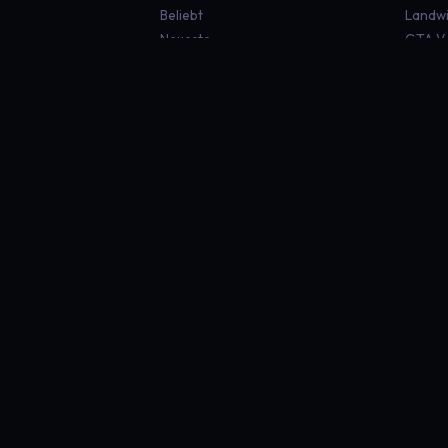
Beliebt
Landwi
Neueste
GTA V
Euro T
Americ
Minecr
Sims 4
Global
RECHTLICHES
Impressum
Datenschutz
Nutzungsbedingungen
Security Policy
Kontakt
© 2026 PlayNexus. Alle Rechte vorbehalten.