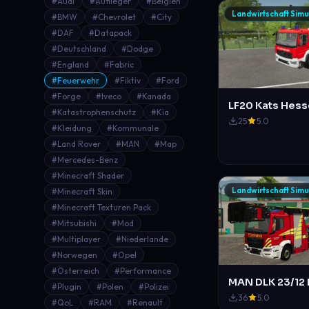
#Audi
#Auflieger
#Belgien
Landwirtschaft Simu
#BMW
#Chevrolet
#City
#DAF
#Datapack
#Deutschland
#Dodge
#England
#Fabric
#Feuerwehr
#Fiktiv
#Ford
#Forge
#Iveco
#Kanada
LF20 Kats Hes
#Katastrophenschutz
#Kia
25
5.0
#Kleidung
#Kommunale
#Land Rover
#MAN
#Map
#Mercedes-Benz
#Minecraft Shader
Landwirtschaft Simu
#Minecraft Skin
#Minecraft Texturen Pack
#Mitsubishi
#Mod
#Multiplayer
#Niederlande
#Norwegen
#Opel
#Österreich
#Performance
#Plugin
#Polen
#Polizei
36
5.0
#QoL
#RAM
#Renault