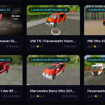
lator 22
Landwirtschaft Simulator 22
Landwirtscha
Magirus nieder bauer DLK 23/12 Feuerwehr Mittelberg
VW T6.1 Feuerwehr Hannover ELW 1 und NEF
3 Wochen
14
5.0
3 Wochen
21
5.0
lator 22
Landwirtschaft Simulator 22
Landwirtscha
VW Crafter ELW 1 der BF Waldstetten im neuen Design der BF Hildesheim
Mercedes Benz Vito 2010 Feuerwehr Hannover NEF
Feuerwehr
30.06.2026
25
4.8
15.06.2026
70
5.0