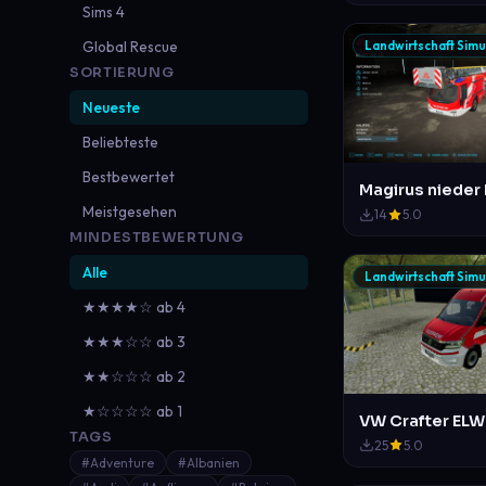
Sims 4
Global Rescue
Landwirtschaft Simu
SORTIERUNG
Neueste
Beliebteste
Bestbewertet
Meistgesehen
14
5.0
MINDESTBEWERTUNG
Alle
Landwirtschaft Simu
★★★★☆ ab 4
★★★☆☆ ab 3
★★☆☆☆ ab 2
★☆☆☆☆ ab 1
TAGS
25
5.0
#Adventure
#Albanien