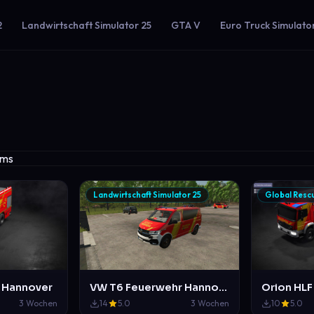
2
Landwirtschaft Simulator 25
GTA V
Euro Truck Simulato
Landwirtschaft Simulator 25
Global Resc
F Hannover
VW T6 Feuerwehr Hannover NEF und ELW 1
Orion HLF
3 Wochen
14
5.0
3 Wochen
10
5.0