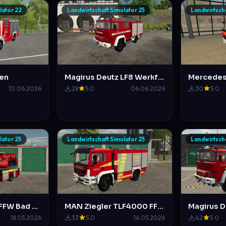
lator 22
Landwirtschaft Simulator 25
Landwirtscha
sen
Magirus Deutz LF8 Werkfeuerwehr Deutsche Bahn Hannover (a.d)
10.06.2026
28
5.0
06.06.2026
30
5.0
lator 25
Landwirtschaft Simulator 25
Landwirtscha
MAN DLK 23/12 FFW Bad Salzdetfurth (nicht ganz Original)
MAN Ziegler TLF4000 FFW Bad Salzdetfurth (Nicht Original)
18.05.2026
33
5.0
16.05.2026
42
5.0