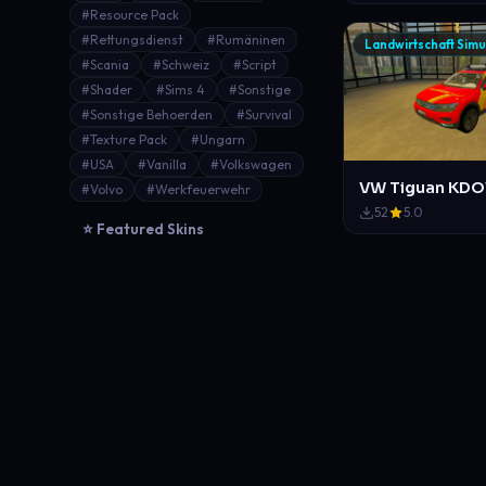
#Resource Pack
#Rettungsdienst
#Rumäninen
Landwirtschaft Simu
#Scania
#Schweiz
#Script
#Shader
#Sims 4
#Sonstige
#Sonstige Behoerden
#Survival
#Texture Pack
#Ungarn
#USA
#Vanilla
#Volkswagen
#Volvo
#Werkfeuerwehr
52
5.0
⭐ Featured Skins