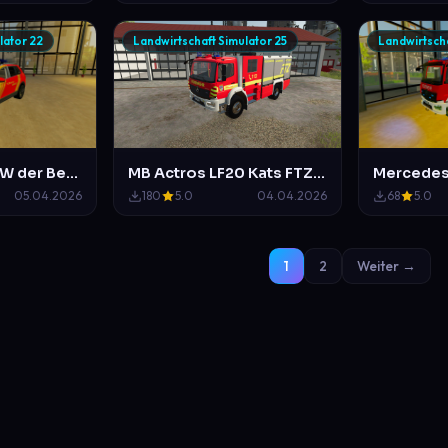
lator 22
Landwirtschaft Simulator 25
Landwirtscha
VW Tiguan KDOW der Berufsfeuerwehr Hannover
MB Actros LF20 Kats FTZ Mittelberg
05.04.2026
180
5.0
04.04.2026
68
5.0
1
2
Weiter →