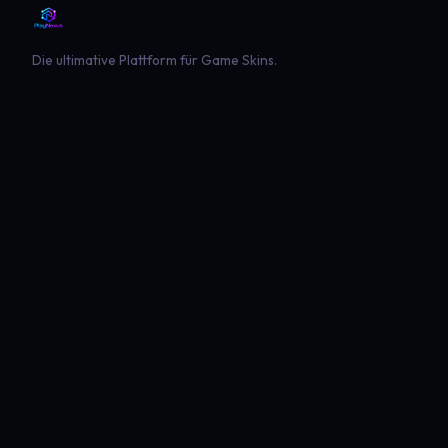
Die ultimative Plattform für Game Skins.
PLATTFORM
SPIELE
Entdecken
Landwirtschaft Simulator 22
Beliebt
Landwirtschaft Simulator 25
Neueste
GTA V
Euro Truck Simulator 2
American Truck Simulator
Minecraft
Sims 4
Global Rescue
PLAYNEXUS
RECHTLICHES
Hauptseite
Impressum
Mods
Datenschutz