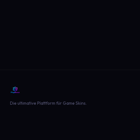
Die ultimative Plattform für Game Skins.
PLATTFORM
SPIELE
Entdecken
Landwirtschaft Simulator 22