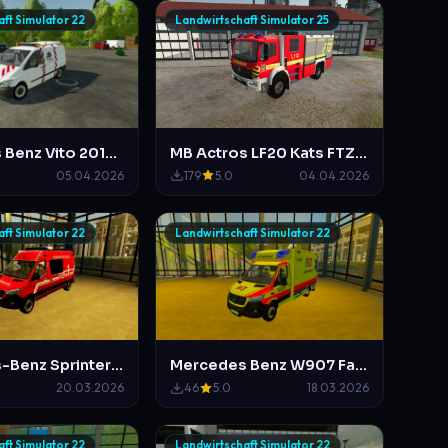
ft Simulator 22
Landwirtschaft Simulator 25
Mercedes Benz Vito 2010 HR Verkehrssicherungs
MB Actros LF20 Kats FTZ Mittelberg
05.04.2026
179
5.0
04.04.2026
ft Simulator 22
Landwirtschaft Simulator 22
Mercedes-Benz Sprinter ELW Feuerwehr Mittelberg
Mercedes Benz W907 Fahrtec RTW des RKT Regensburg
20.03.2026
46
5.0
18.03.2026
ft Simulator 22
Landwirtschaft Simulator 22