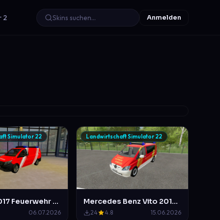
r 2
Anmelden
ft Simulator 22
Landwirtschaft Simulator 22
MB Vito 2017 Feuerwehr Mittelberg ELW 1 B-Dienst im Duisburger Design
Mercedes Benz Vito 2010 Feuerwehr Hannover NEF
06.07.2026
24
4.8
15.06.2026