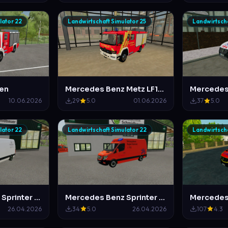
lator 22
Landwirtschaft Simulator 25
Landwirtscha
sen
Mercedes Benz Metz LF16 Feuerwehr Hannover
10.06.2026
29
5.0
01.06.2026
37
5.0
lator 22
Landwirtschaft Simulator 22
Landwirtscha
Mercedes Benz Sprinter 2018 High Roof Mercedes Service Mittelberg
Mercedes Benz Sprinter KTW Region Hannover
26.04.2026
34
5.0
26.04.2026
107
4.3