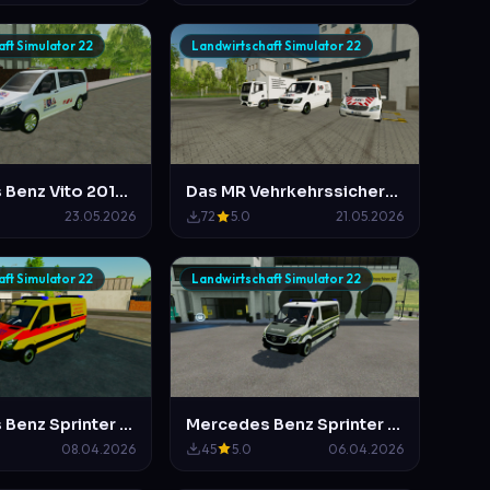
ft Simulator 22
Landwirtschaft Simulator 22
Mercedes Benz Vito 2017 Straßen.Hessen, angelehnt an Straßen.NRW
Das MR Vehrkehrssicherungs Skinpack
23.05.2026
72
5.0
21.05.2026
ft Simulator 22
Landwirtschaft Simulator 22
Mercedes Benz Sprinter 2014 Bundeswehr NEF
Mercedes Benz Sprinter als Feldjäger Pack
08.04.2026
45
5.0
06.04.2026