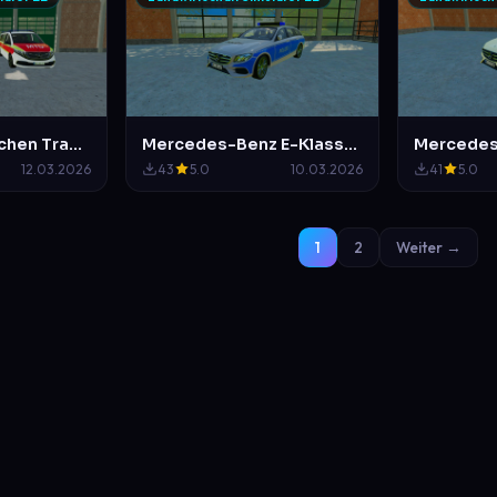
MTD (Medizinischen Transportdienst) Skinpack
Mercedes-Benz E-Klasse 2016 Polizei Hamburg
12.03.2026
43
5.0
10.03.2026
41
5.0
1
2
Weiter →