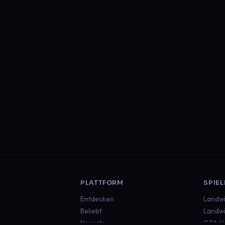
PLATTFORM
SPIEL
Entdecken
Landwi
Beliebt
Landwi
Neueste
GTA V