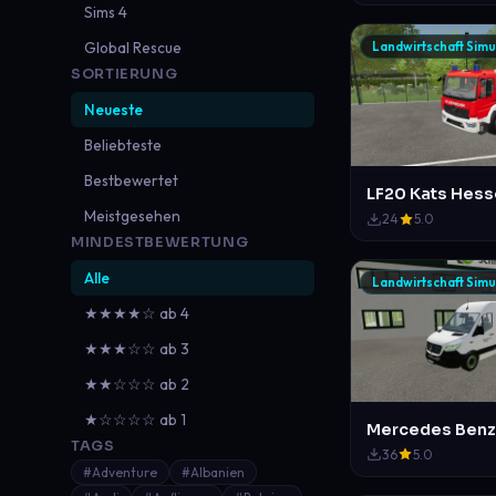
Sims 4
Global Rescue
Landwirtschaft Simu
SORTIERUNG
Neueste
Beliebteste
Bestbewertet
LF20 Kats Hes
Meistgesehen
24
5.0
MINDESTBEWERTUNG
Alle
Landwirtschaft Simu
★★★★☆ ab 4
★★★☆☆ ab 3
★★☆☆☆ ab 2
★☆☆☆☆ ab 1
TAGS
36
5.0
#Adventure
#Albanien