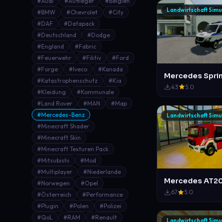
#Audi
#Auflieger
#Belgien
Landwirtschaft Simu
#BMW
#Chevrolet
#City
#DAF
#Datapack
#Deutschland
#Dodge
#England
#Fabric
#Feuerwehr
#Fiktiv
#Ford
#Forge
#Iveco
#Kanada
Mercedes Spri
#Katastrophenschutz
#Kia
43
5.0
#Kleidung
#Kommunale
#Land Rover
#MAN
#Map
#Mercedes-Benz
Landwirtschaft Simu
#Minecraft Shader
#Minecraft Skin
#Minecraft Texturen Pack
#Mitsubishi
#Mod
#Multiplayer
#Niederlande
#Norwegen
#Opel
67
5.0
#Österreich
#Performance
#Plugin
#Polen
#Polizei
#QoL
#RAM
#Renault
Landwirtschaft Simu