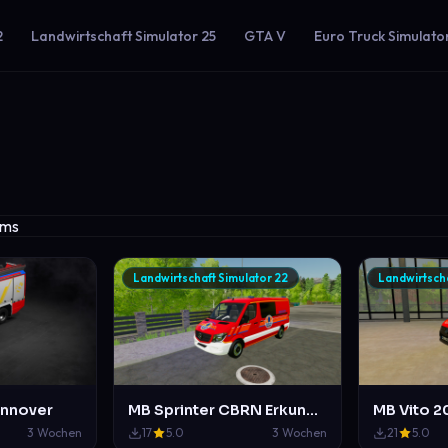
2
Landwirtschaft Simulator 25
GTA V
Euro Truck Simulato
Landwirtschaft Simulator 22
Landwirtscha
annover
MB Sprinter CBRN Erkunder
3 Wochen
17
5.0
3 Wochen
21
5.0