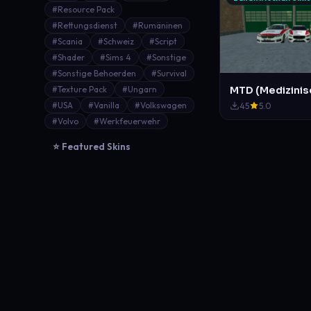
#Resource Pack
#Rettungsdienst
#Rumäninen
#Scania
#Schweiz
#Script
#Shader
#Sims 4
#Sonstige
#Sonstige Behoerden
#Survival
#Texture Pack
#Ungarn
#USA
#Vanilla
#Volkswagen
45
5.0
#Volvo
#Werkfeuerwehr
⭐ Featured Skins