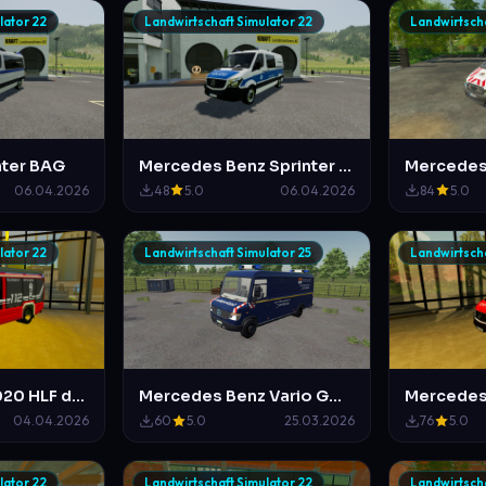
lator 22
Landwirtschaft Simulator 22
Landwirtscha
nter BAG
Mercedes Benz Sprinter (Polizei Kriminaltechnik)
06.04.2026
48
5.0
06.04.2026
84
5.0
lator 22
Landwirtschaft Simulator 25
Landwirtscha
Mercedes AT2020 HLF der Berufsfeuerwehr Mittelberg
Mercedes Benz Vario GW Enstörungsdienst Mittelberg-Waldstetten
04.04.2026
60
5.0
25.03.2026
76
5.0
lator 22
Landwirtschaft Simulator 22
Landwirtscha