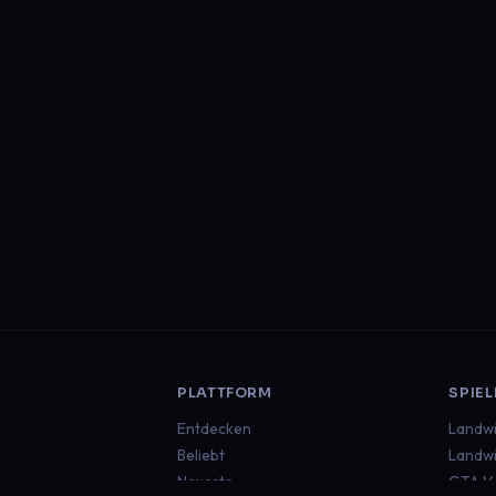
PLATTFORM
SPIEL
Entdecken
Landwi
Beliebt
Landwi
Neueste
GTA V