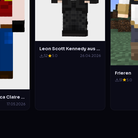
Leon Scott Kennedy aus RE Requiem
52
5.0
26.04.2026
Frieren
51
5.0
RE Code Veronica Claire Redfield
17.05.2026