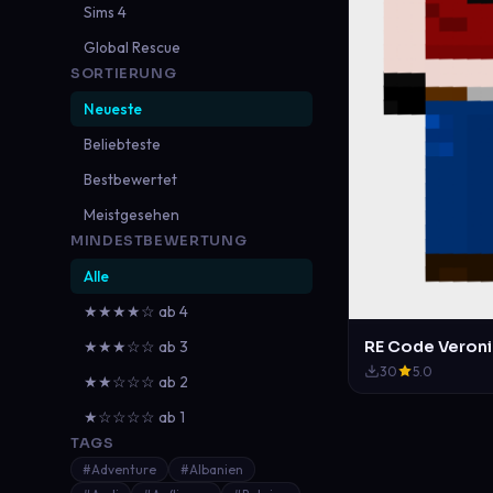
Sims 4
Global Rescue
SORTIERUNG
Neueste
Beliebteste
Bestbewertet
Meistgesehen
MINDESTBEWERTUNG
Alle
★★★★☆ ab 4
★★★☆☆ ab 3
30
5.0
★★☆☆☆ ab 2
★☆☆☆☆ ab 1
TAGS
#Adventure
#Albanien