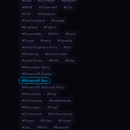
#Audi
#Auflieger
#Belgien
#BMW
#Chevrolet
#City
#DAF
#Datapack
#Deutschland
#Dodge
#England
#Fabric
#Feuerwehr
#Fiktiv
#Ford
#Forge
#Iveco
#Kanada
#Katastrophenschutz
#Kia
#Kleidung
#Kommunale
#Land Rover
#MAN
#Map
#Mercedes-Benz
#Minecraft Shader
#Minecraft Skin
#Minecraft Texturen Pack
#Mitsubishi
#Mod
#Multiplayer
#Niederlande
#Norwegen
#Opel
#Österreich
#Performance
#Plugin
#Polen
#Polizei
#QoL
#RAM
#Renault