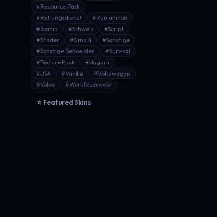
#Resource Pack
#Rettungsdienst
#Rumäninen
#Scania
#Schweiz
#Script
#Shader
#Sims 4
#Sonstige
#Sonstige Behoerden
#Survival
#Texture Pack
#Ungarn
#USA
#Vanilla
#Volkswagen
#Volvo
#Werkfeuerwehr
⭐ Featured Skins