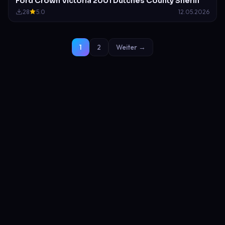
Ford Crown Victoria 2001 Dutches County Sheriff
28
5.0
12.05.2026
1
2
Weiter →