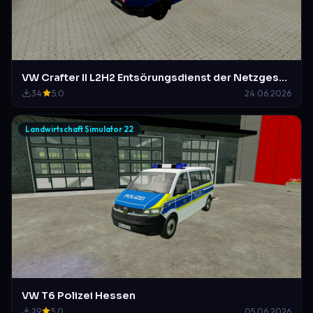
VW Crafter II L2H2 Entsörungsdienst der Netzgesellschaft Mittelberg-Waldstetten
34
5.0
24.06.2026
Landwirtschaft Simulator 22
VW T6 Polizei Hessen
29
5.0
05.06.2026