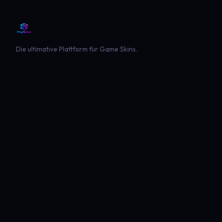
Die ultimative Plattform für Game Skins.
PLATTFORM
SPIELE
Entdecken
Landwirtschaft Simulator 22
Beliebt
Landwirtschaft Simulator 25
Neueste
GTA V
Euro Truck Simulator 2
American Truck Simulator
Minecraft
Sims 4
Global Rescue
PLAYNEXUS
RECHTLICHES