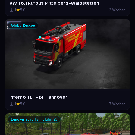
VW T6.1 Rufbus Mittelberg-Waldstetten
11
5.0
2 Wochen
Global Rescue
Inferno TLF - BF Hannover
11
5.0
3 Wochen
Landwirtschaft Simulator 25