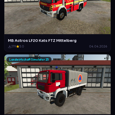
MB Actros LF20 Kats FTZ Mittelberg
179
5.0
04.04.2026
Landwirtschaft Simulator 25