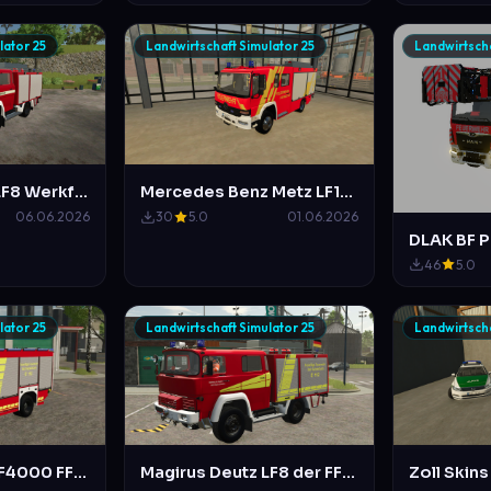
lator 25
Landwirtschaft Simulator 25
Landwirtscha
Magirus Deutz LF8 Werkfeuerwehr Deutsche Bahn Hannover (a.d)
Mercedes Benz Metz LF16 Feuerwehr Hannover
06.06.2026
30
5.0
01.06.2026
DLAK BF 
46
5.0
lator 25
Landwirtschaft Simulator 25
Landwirtscha
MAN Ziegler TLF4000 FFW Bad Salzdetfurth (Nicht Original)
Magirus Deutz LF8 der FFW Bad Salzdetfurth (Mittlerweile a.D)
Zoll Skins