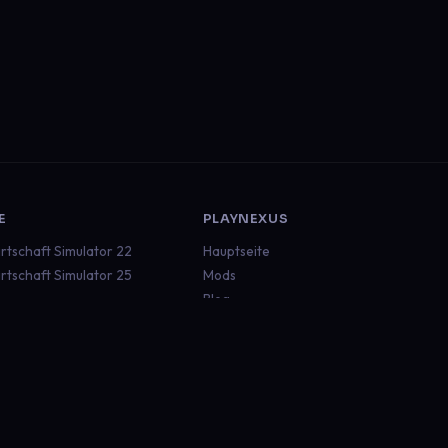
E
PLAYNEXUS
rtschaft Simulator 22
Hauptseite
rtschaft Simulator 25
Mods
Blog
ruck Simulator 2
Dokumentation
an Truck Simulator
Status
aft
Discord
 Rescue