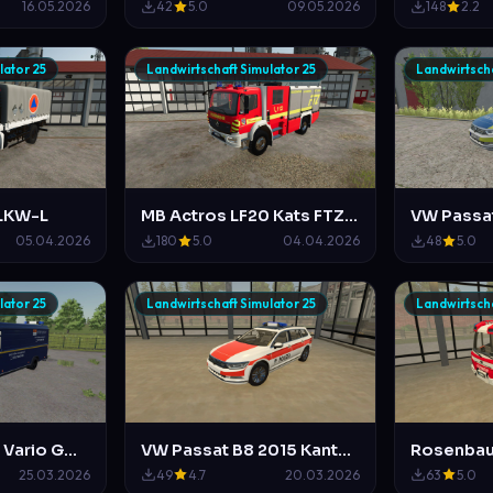
16.05.2026
42
5.0
09.05.2026
148
2.2
lator 25
Landwirtschaft Simulator 25
Landwirtscha
LKW-L
MB Actros LF20 Kats FTZ Mittelberg
05.04.2026
180
5.0
04.04.2026
48
5.0
lator 25
Landwirtschaft Simulator 25
Landwirtscha
Mercedes Benz Vario GW Enstörungsdienst Mittelberg-Waldstetten
VW Passat B8 2015 Kanton Polizei Zürich
25.03.2026
49
4.7
20.03.2026
63
5.0