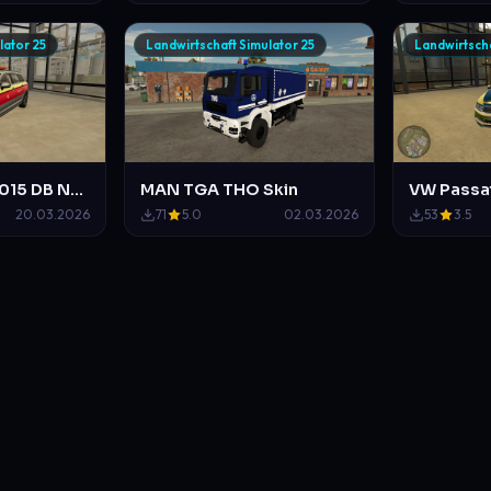
lator 25
Landwirtschaft Simulator 25
Landwirtscha
VW Passat B8 2015 DB Notfallmangement
MAN TGA THO Skin
20.03.2026
71
5.0
02.03.2026
53
3.5