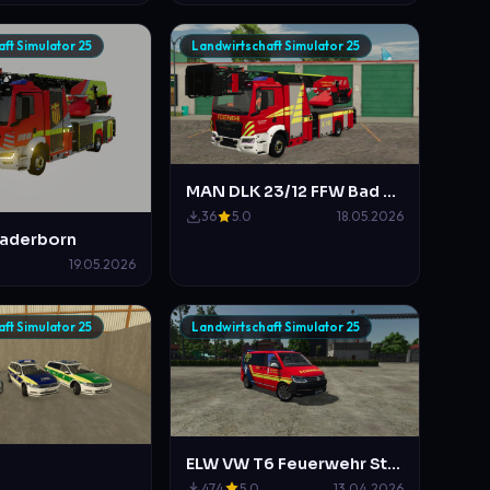
ft Simulator 25
Landwirtschaft Simulator 25
MAN DLK 23/12 FFW Bad Salzdetfurth (nicht ganz Original)
36
5.0
18.05.2026
Paderborn
19.05.2026
ft Simulator 25
Landwirtschaft Simulator 25
ELW VW T6 Feuerwehr Stadt-Mittelberg
474
5.0
13.04.2026