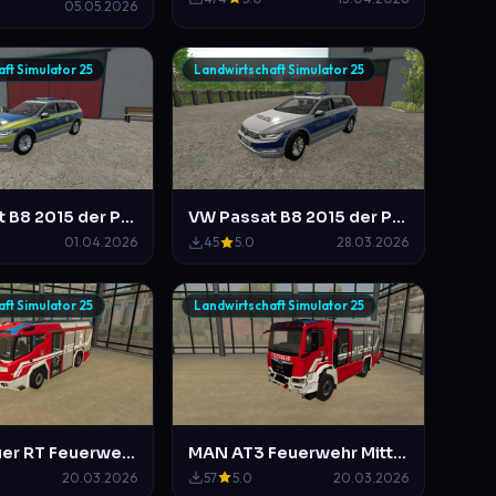
05.05.2026
ft Simulator 25
Landwirtschaft Simulator 25
VW Passat B8 2015 der Polizei NRW
VW Passat B8 2015 der Polizei Hamburg
01.04.2026
45
5.0
28.03.2026
ft Simulator 25
Landwirtschaft Simulator 25
Rosenbauer RT Feuerwehr Mittelberg (Im Darmstädter Design)
MAN AT3 Feuerwehr Mittelberg (Im Darmstädter Design)
20.03.2026
57
5.0
20.03.2026