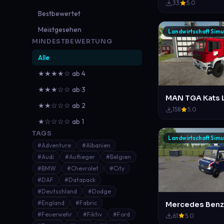
33
5.0
Bestbewertet
Meistgesehen
Landwirtschaft Simu
MINDESTBEWERTUNG
Alle
★★★★☆ ab 4
★★★☆☆ ab 3
MAN TGA Kats 
★★☆☆☆ ab 2
158
5.0
★☆☆☆☆ ab 1
TAGS
Landwirtschaft Simu
#Adventure
#Albanien
#Audi
#Auflieger
#Belgien
#BMW
#Chevrolet
#City
#DAF
#Datapack
#Deutschland
#Dodge
#England
#Fabric
#Feuerwehr
#Fiktiv
#Ford
61
5.0