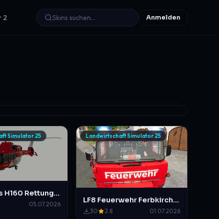
r 2
Anmelden
ft Simulator 25
Landwirtschaft Simulator 25
DRF Airbus H160 Rettungshubschrauber
LF8 Feuerwehr Ferbkirchen
05.07.2026
30
2.8
01.07.2026