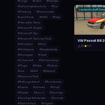
#Forge
#Iveco
#Kanada
#Katastrophenschutz
#Kia
Landwirtschaft Simu
#Kleidung
#Kommunale
#Land Rover
#MAN
#Map
#Mercedes-Benz
#Minecraft Shader
#Minecraft Skin
#Minecraft Texturen Pack
#Mitsubishi
#Mod
52
5.0
#Multiplayer
#Niederlande
#Norwegen
#Opel
#Österreich
#Performance
#Plugin
#Polen
#Polizei
#QoL
#RAM
#Renault
#Resource Pack
#Rettungsdienst
#Rumäninen
#Scania
#Schweiz
#Script
#Shader
#Sims 4
#Sonstige
#Sonstige Behoerden
#Survival
#Texture Pack
#Ungarn