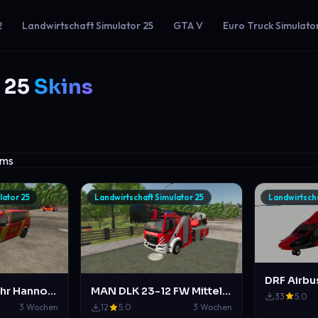
2
Landwirtschaft Simulator 25
GTA V
Euro Truck Simulato
 25
Skins
lator 25
Landwirtschaft Simulator 25
Landwirtscha
VW T6 Feuerwehr Hannover NEF und ELW 1
MAN DLK 23-12 FW Mittelberg im Duisburger Design
33
5.0
3 Wochen
12
5.0
3 Wochen