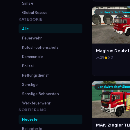
Sims 4
Global Rescue
Landwirtschaft Simu
KATEGORIE
Alle
Feuerwehr
Katastrophenschutz
Kommunale
28
5.0
Polizei
Rettungsdienst
Sonstige
Landwirtschaft Simu
Sonstige Behoerden
Werkfeuerwehr
SORTIERUNG
Neueste
Beliebteste