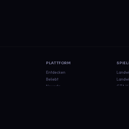
PLATTFORM
SPIEL
Entdecken
Landwi
Beliebt
Landwi
Neueste
GTA V
Euro T
Americ
Minecr
Sims 4
Global