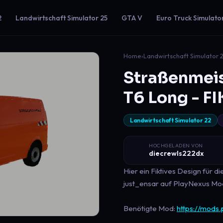
2
Landwirtschaft Simulator 25
GTA V
Euro Truck Simulato
Home
›
Landwirtschaft Simulator 
Straßenmeis
T6 Long - F
Landwirtschaft Simulator 22
HOCHGELADEN VON
diecrewls222dx
Hier ein Fiktives Design für 
just_ensar auf PlayNexus Mo
Benötigte Mod:
https://mods