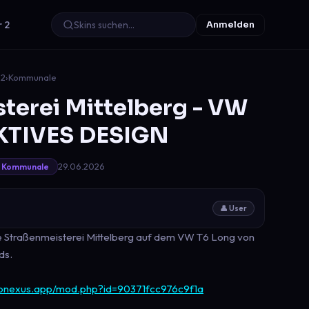
r 2
Anmelden
22
›
Kommunale
terei Mittelberg - VW
IKTIVES DESIGN
29.06.2026
Kommunale
👤 User
die Straßenmeisterei Mittelberg auf dem VW T6 Long von
ds.
.pnexus.app/mod.php?id=90371fcc976c9f1a