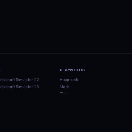
E
PLAYNEXUS
rtschaft Simulator 22
Hauptseite
rtschaft Simulator 25
Mods
Blog
ruck Simulator 2
Dokumentation
an Truck Simulator
Status
aft
Discord
 Rescue