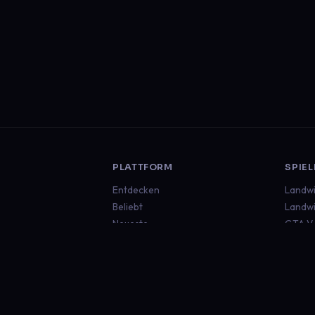
PLATTFORM
SPIEL
Entdecken
Landwi
Beliebt
Landwi
Neueste
GTA V
Euro T
Americ
Minecr
Sims 4
Global