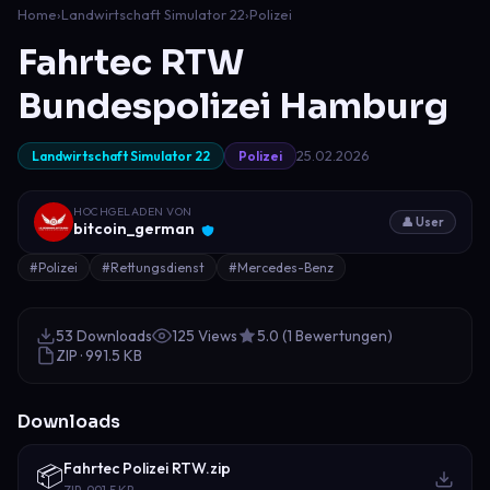
Home
›
Landwirtschaft Simulator 22
›
Polizei
Fahrtec RTW
Bundespolizei Hamburg
25.02.2026
Landwirtschaft Simulator 22
Polizei
HOCHGELADEN VON
👤 User
bitcoin_german
#Polizei
#Rettungsdienst
#Mercedes-Benz
53 Downloads
125 Views
5.0 (1 Bewertungen)
ZIP · 991.5 KB
Downloads
Fahrtec Polizei RTW.zip
📦