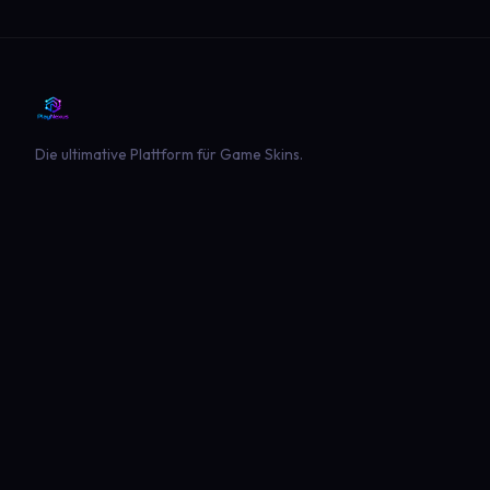
Die ultimative Plattform für Game Skins.
PLATTFORM
SPIELE
Entdecken
Landwirtschaft Simulator 22
Beliebt
Landwirtschaft Simulator 25
Neueste
GTA V
Euro Truck Simulator 2
American Truck Simulator
Minecraft
Sims 4
Global Rescue