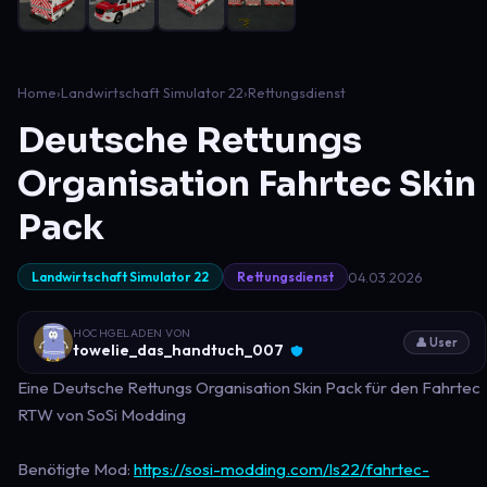
Home
›
Landwirtschaft Simulator 22
›
Rettungsdienst
Deutsche Rettungs
Organisation Fahrtec Skin
Pack
04.03.2026
Landwirtschaft Simulator 22
Rettungsdienst
HOCHGELADEN VON
👤 User
towelie_das_handtuch_007
Eine Deutsche Rettungs Organisation Skin Pack für den Fahrtec
RTW von SoSi Modding
Benötigte Mod:
https://sosi-modding.com/ls22/fahrtec-