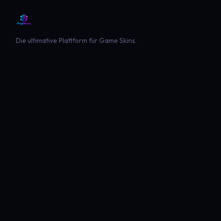
Die ultimative Plattform für Game Skins.
PLATTFORM
SPIELE
Entdecken
Landwirtschaft Simulator 22
Beliebt
Landwirtschaft Simulator 25
Neueste
GTA V
Euro Truck Simulator 2
American Truck Simulator
Minecraft
Sims 4
Global Rescue
PLAYNEXUS
RECHTLICHES
Hauptseite
Impressum