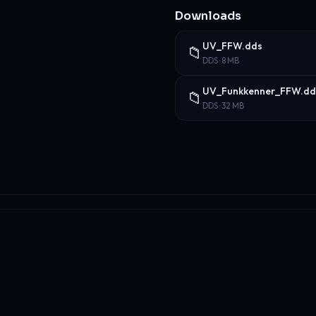
Downloads
UV_FFW.dds
📁
DDS · 8 MB
UV_Funkkenner_FFW.dd
📁
DDS · 32 MB