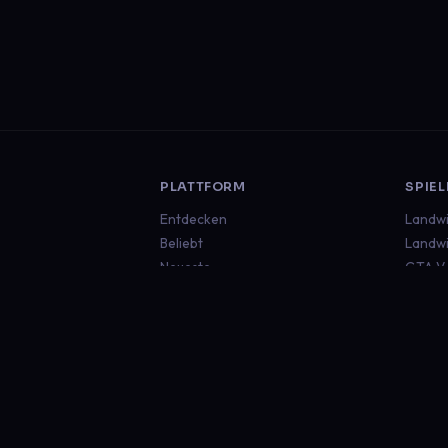
PLATTFORM
SPIEL
Entdecken
Landwi
Beliebt
Landwi
Neueste
GTA V
Euro T
Americ
Minecr
Sims 4
Global
RECHTLICHES