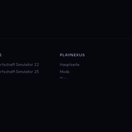
E
PLAYNEXUS
rtschaft Simulator 22
Hauptseite
rtschaft Simulator 25
Mods
Blog
ruck Simulator 2
Dokumentation
an Truck Simulator
Status
aft
Discord
 Rescue