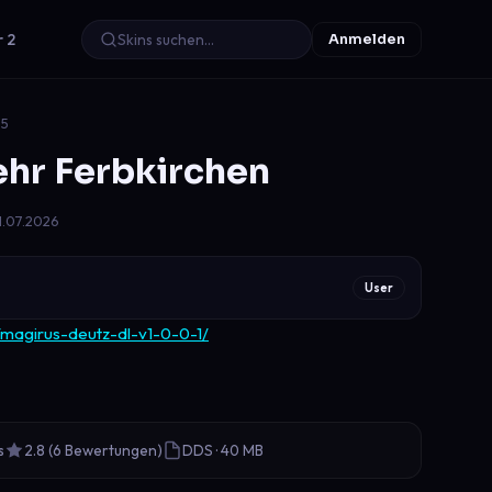
r 2
Anmelden
25
hr Ferbkirchen
1.07.2026
User
t/magirus-deutz-dl-v1-0-0-1/
s
2.8 (6 Bewertungen)
DDS · 40 MB