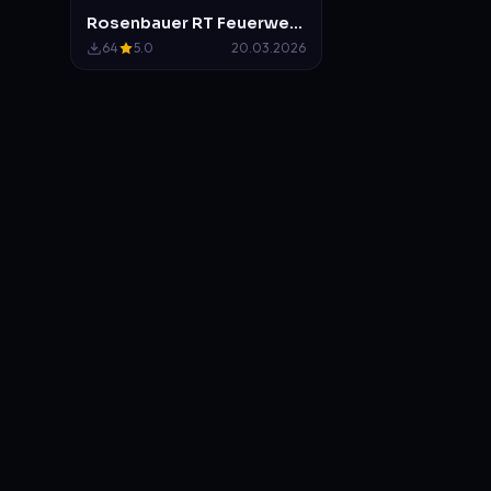
Rosenbauer RT Feuerwehr Mittelberg (Im Darmstädter Design)
64
5.0
20.03.2026