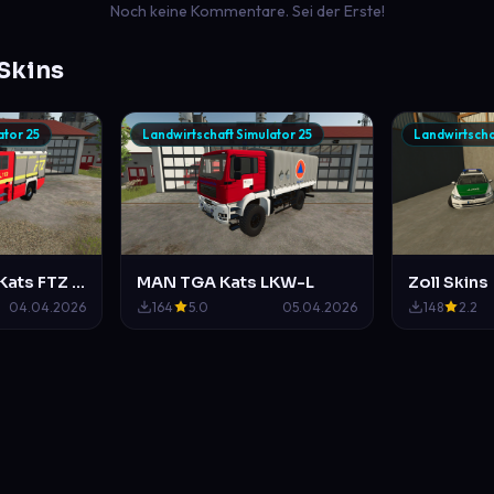
Noch keine Kommentare. Sei der Erste!
Skins
ator 25
Landwirtschaft Simulator 25
Landwirtscha
MB Actros LF20 Kats FTZ Mittelberg
MAN TGA Kats LKW-L
Zoll Skins
04.04.2026
164
5.0
05.04.2026
148
2.2