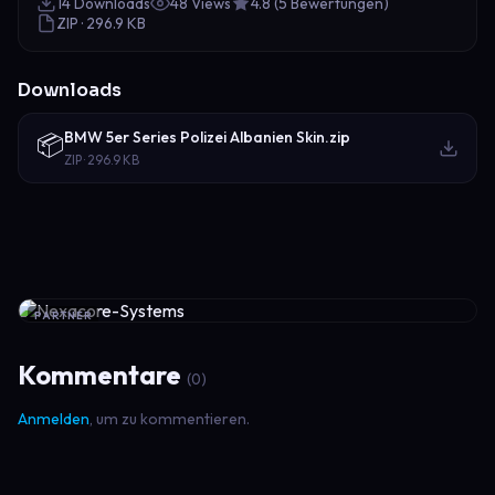
14 Downloads
48 Views
4.8 (5 Bewertungen)
ZIP · 296.9 KB
Downloads
BMW 5er Series Polizei Albanien Skin.zip
📦
ZIP · 296.9 KB
PARTNER
Kommentare
(0)
Anmelden
, um zu kommentieren.