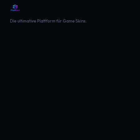
Die ultimative Plattform für Game Skins.
PLATTFORM
SPIELE
Entdecken
Landwirtschaft Simulator 22
Beliebt
Landwirtschaft Simulator 25
Neueste
GTA V
Euro Truck Simulator 2
American Truck Simulator
Minecraft
Sims 4
Global Rescue
PLAYNEXUS
RECHTLICHES
Hauptseite
Impressum
Mods
Datenschutz