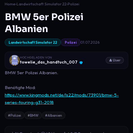
Home
›
Landwirtschaft Simulator 22
›
Polizei
BMW 5er Polizei
Albanien
01.07.2026
Landwirtschaft Simulator 22
Polizei
HOCHGELADEN VON
👤 User
towelie_das_handtuch_007
BMW 5er Polizei Albanien.
Benötigte Mod:
https://www.kingmods.net/de/ls22/mods/73901/bmw-5-
series-touring-g31-2018
#Polizei
#BMW
#Albanien