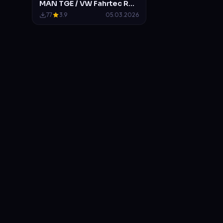
MAN TGE / VW Fahrtec RTW der Feuerwehr Bremen
77
3.9
05.03.2026