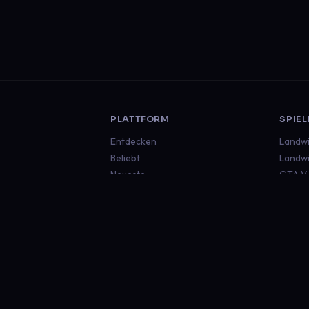
PLATTFORM
SPIEL
Entdecken
Landwi
Beliebt
Landwi
Neueste
GTA V
Euro T
Americ
Minecr
Sims 4
Global
RECHTLICHES