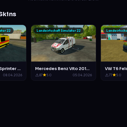
Skins
ator 22
Landwirtschaft Simulator 22
Landwirtscha
Mercedes Benz Sprinter 2014 Bundeswehr NEF
Mercedes Benz Vito 2010 HR Verkehrssicherungs
08.04.2026
87
5.0
05.04.2026
77
5.0