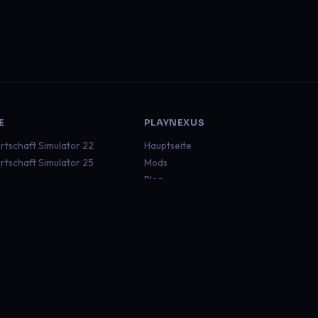
E
PLAYNEXUS
rtschaft Simulator 22
Hauptseite
rtschaft Simulator 25
Mods
Blog
ruck Simulator 2
Dokumentation
an Truck Simulator
Status
aft
Discord
 Rescue