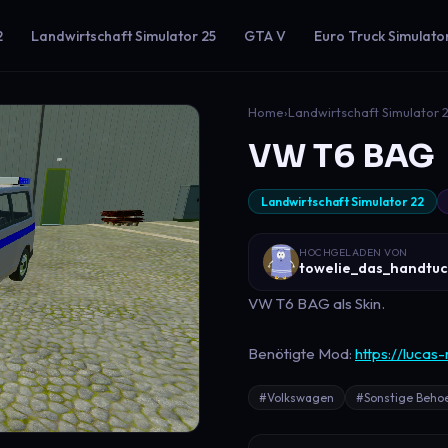
2
Landwirtschaft Simulator 25
GTA V
Euro Truck Simulato
Home
›
Landwirtschaft Simulator 
VW T6 BAG
Landwirtschaft Simulator 22
HOCHGELADEN VON
towelie_das_handtu
VW T6 BAG als Skin.
Benötigte Mod:
https://luca
#Volkswagen
#Sonstige Beho