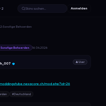
r 2
Anmelden
22
›
Sonstige Behoerden
16.04.2026
Sonstige Behoerden
👤 User
ch_007
s-moddingstube.nexacore.ch/mod.php?id=26
erden
#Deutschland