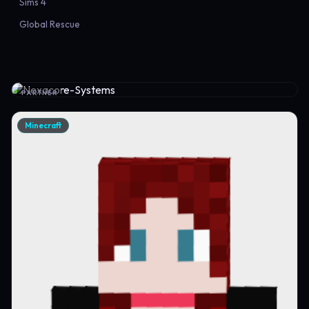
Sims 4
Global Rescue
PARTNER
Minecraft