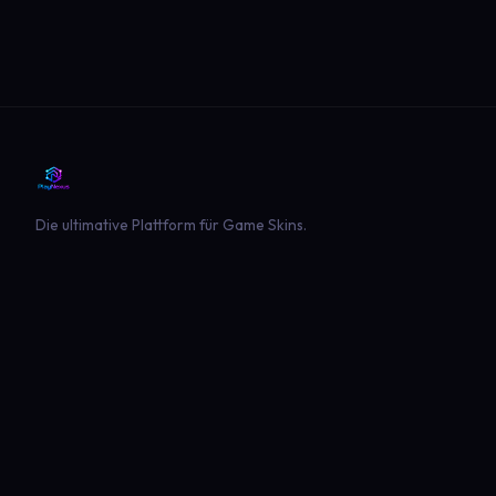
Die ultimative Plattform für Game Skins.
PLATTFORM
SPIELE
Entdecken
Landwirtschaft Simulator 22
Beliebt
Landwirtschaft Simulator 25
Neueste
GTA V
Euro Truck Simulator 2
American Truck Simulator
Minecraft
Sims 4